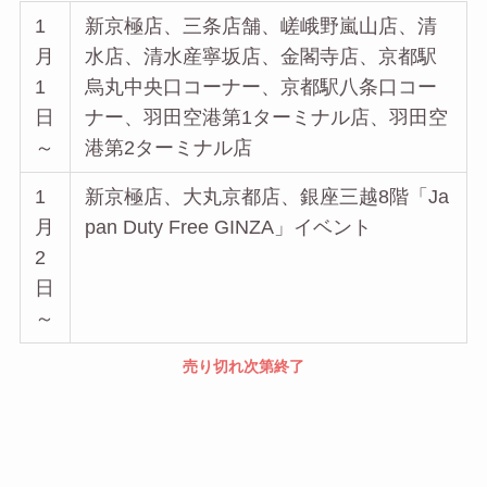
1
新京極店、三条店舗、嵯峨野嵐山店、清
月
水店、清水産寧坂店、金閣寺店、京都駅
1
烏丸中央口コーナー、京都駅八条口コー
日
ナー、羽田空港第1ターミナル店、羽田空
～
港第2ターミナル店
1
新京極店、大丸京都店、銀座三越8階「Ja
月
pan Duty Free GINZA」イベント
2
日
～
売り切れ次第終了