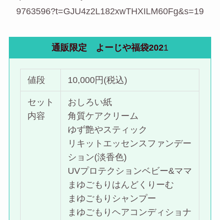
9763596?t=GJU4z2L182xwTHXILM60Fg&s=19
通販限定 よーじや福袋202
1
値段
10,000円(税込)
セット
おしろい紙
内容
角質ケアクリーム
ゆず艶やスティック
リキットエッセンスファンデー
ション(淡香色)
UVプロテクションベビー&ママ
まゆごもりはんどくりーむ
まゆごもりシャンプー
まゆごもりヘアコンディショナ