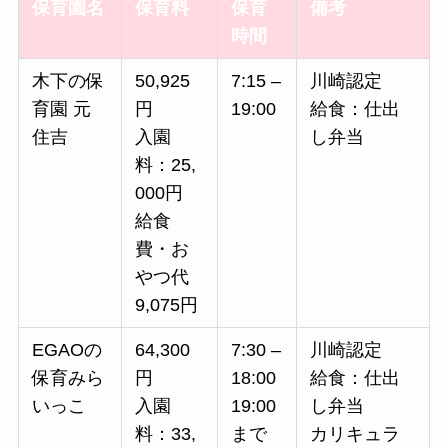
保育園名
保育料
保育
備考
時間
木下の保
50,925
7:15 –
川崎認定
育園 元
円
19:00
給食：仕出
住吉
入園
し弁当
料：25,
000円
給食
費・お
やつ代
9,075円
EGAOの
64,300
7:30 –
川崎認定
保育みら
円
18:00
給食：仕出
いっこ
入園
19:00
し弁当
料：33,
まで
カリキュラ