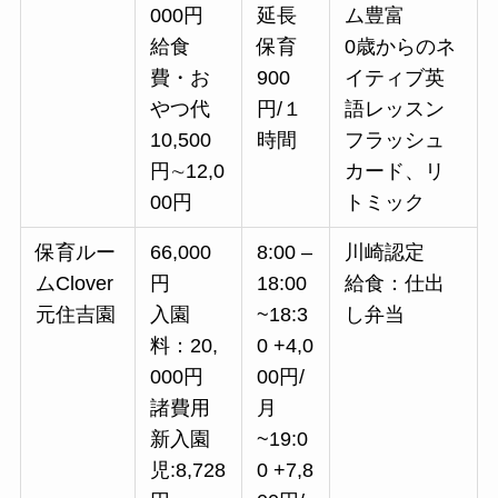
000円
延長
ム豊富
給食
保育
0歳からのネ
費・お
900
イティブ英
やつ代
円/１
語レッスン
10,500
時間
フラッシュ
円∼12,0
カード、リ
00円
トミック
保育ルー
66,000
8:00 –
川崎認定
ムClover
円
18:00
給食：仕出
元住吉園
入園
~18:3
し弁当
料：20,
0 +4,0
000円
00円/
諸費用
月
新入園
~19:0
児:8,728
0 +7,8