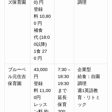
ズ保育園
0) 円
調理
登録
料 10,80
0 円
補食
代 (18:0
0以降)
1食 27
0 円
ブルーベ
43,000
7:30 –
企業型
ル元住吉
円
18:30
給食：自園
保育園
登録
19:30
調理
料 11,00
まで
週1英語教
0円
延長
育・リトミ
レッス
保育
ック
ン料 約
200