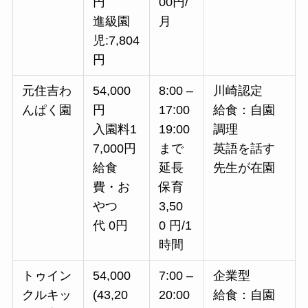
円
00円/
進級園
月
児:7,804
円
元住吉わ
54,000
8:00 –
川崎認定
んぱく園
円
17:00
給食：自園
入園料1
19:00
調理
7,000円
まで
英語を話す
給食
延長
先生が在園
費・お
保育
やつ
3,50
代 0円
0 円/1
時間
トゥイン
54,000
7:00 –
企業型
クルキッ
(43,20
20:00
給食：自園