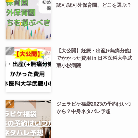
認可/認可外保育園、どこを選ぶ？
【大公開】妊娠・出産(+無痛分娩)
でかかった費用 in 日本医科大学武
蔵小杉病院
ジェラピケ福袋2023の予約はいつ
から？中身ネタバレ予想