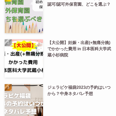
認可/認可外保育園、どこを選ぶ？
【大公開】妊娠・出産(+無痛分娩)
でかかった費用 in 日本医科大学武
蔵小杉病院
ジェラピケ福袋2023の予約はいつ
から？中身ネタバレ予想