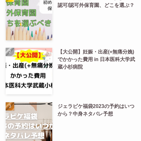
認可/認可外保育園、どこを選ぶ？
【大公開】妊娠・出産(+無痛分娩)
でかかった費用 in 日本医科大学武
蔵小杉病院
ジェラピケ福袋2023の予約はいつ
から？中身ネタバレ予想