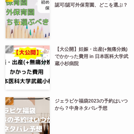
認可/認可外保育園、どこを選ぶ？
【大公開】妊娠・出産(+無痛分娩)
でかかった費用 in 日本医科大学武
蔵小杉病院
ジェラピケ福袋2023の予約はいつ
から？中身ネタバレ予想